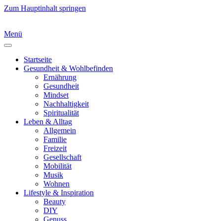
Zum Hauptinhalt springen
Menü
Startseite
Gesundheit & Wohlbefinden
Ernährung
Gesundheit
Mindset
Nachhaltigkeit
Spiritualität
Leben & Alltag
Allgemein
Familie
Freizeit
Gesellschaft
Mobilität
Musik
Wohnen
Lifestyle & Inspiration
Beauty
DIY
Genuss
Mode